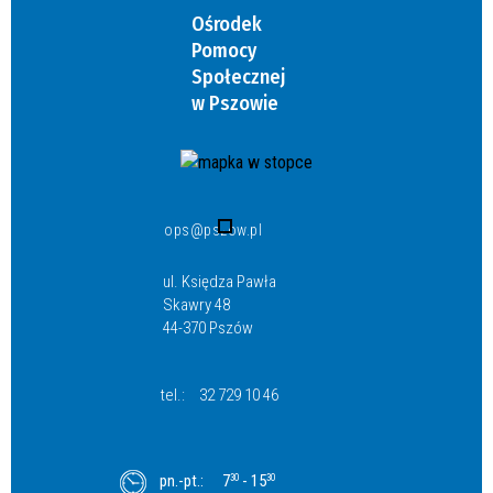
Ośrodek
Pomocy
Społecznej
w Pszowie
ops@pszow.pl
ul. Księdza Pawła
Skawry 48
44-370 Pszów
tel.:
32 729 10 46
pn.-pt.:
7
- 15
30
30