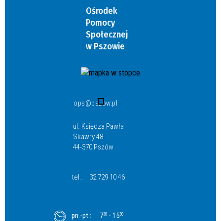
Ośrodek
Pomocy
Społecznej
w Pszowie
ops@pszow.pl
ul. Księdza Pawła
Skawry 48
44-370 Pszów
tel.:
32 729 10 46
pn.-pt.:
7
- 15
30
30