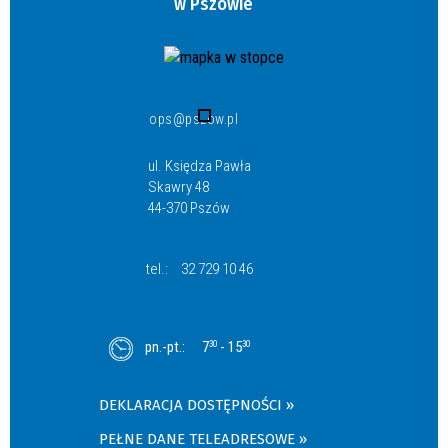
w Pszowie
ops@pszow.pl
ul. Księdza Pawła
Skawry 48
44-370 Pszów
tel.:
32 729 10 46
pn.-pt.:
7
- 15
30
30
DEKLARACJA DOSTĘPNOŚCI
PEŁNE DANE TELEADRESOWE