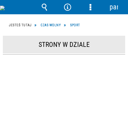
panel
Wyszukiwarka
Narzędzia
Menu
szczegółowe
JESTEŚ TUTAJ
CZAS WOLNY
SPORT
STRONY W DZIALE