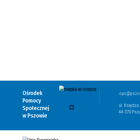
Ośrodek
ops@pszow
Pomocy
ul. Księdz
Społecznej
44-370 Ps
w Pszowie