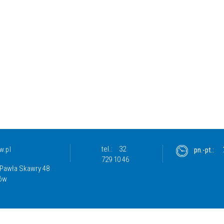
tel.:
32
.pl
pn.-pt.:
729 10 46
a Pawła Skawry 48
zów