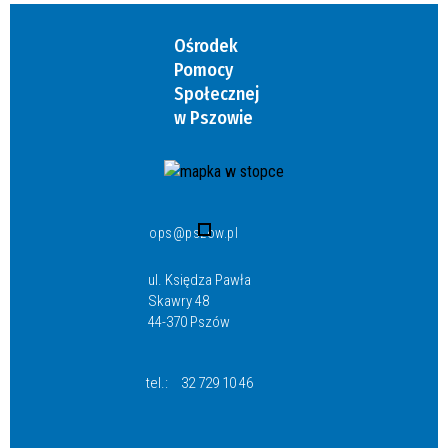
Ośrodek
Pomocy
Społecznej
w Pszowie
ops@pszow.pl
ul. Księdza Pawła
Skawry 48
44-370 Pszów
tel.:
32 729 10 46