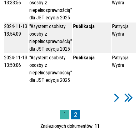
13:33:56
ososby z
Wydra
niepelnosprawnością"
dla JST edycja 2025
2024-11-13
"Asystent osobisty
Publikacja
Patrycja
13:54:09
ososby z
Wydra
niepelnosprawnością"
dla JST edycja 2025
2024-11-13
"Asystent osobisty
Publikacja
Patrycja
13:50:06
ososby z
Wydra
niepelnosprawnością"
dla JST edycja 2025
1
2
Znalezionych dokumentów:
11